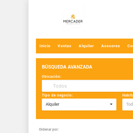
Inicio
Ventas
Alquiler
Asesores
Co
BÚSQUEDA AVANZADA
Ubicación:
Tipo de negocio:
Habit
Alquiler
Tod
Ordenar por: