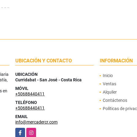
UBICACIÓN Y CONTACTO
INFORMACIÓN
iaria
UBICACIÓN
Inicio
atía,
Curridabat - San José - Costa Rica
Ventas
MÓVIL
s en
Alquiler
+50688440411
Contáctenos
TELÉFONO
+50688440411
Políticas de priva
EMAIL
info@mercadercr.com
Facebook
Instagram