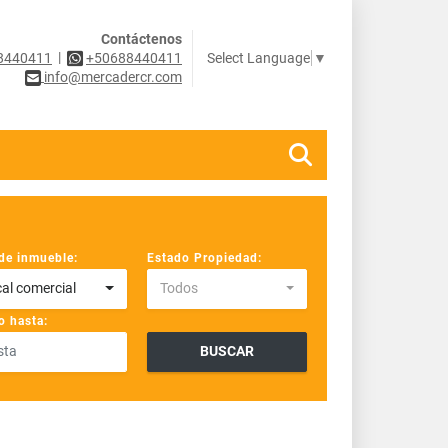
Contáctenos
|
Select Language
▼
8440411
+50688440411
info@mercadercr.com
de inmueble:
Estado Propiedad:
al comercial
Todos
o hasta:
BUSCAR