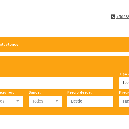
+5068
ntáctenos
Tipo 
Loc
aciones:
Baños:
Precio desde:
Preci
os
Todos