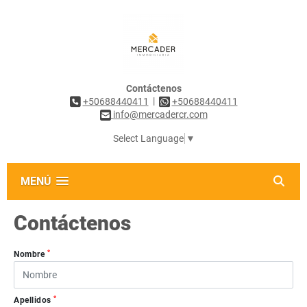
Contáctenos
|
+50688440411
+50688440411
info@mercadercr.com
Select Language
▼
MENÚ
Contáctenos
*
Nombre
*
Apellidos