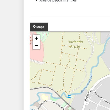
Area de juegos infantiles
Mapa
+
−