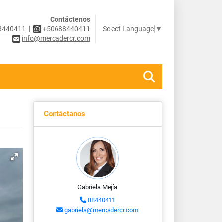
Contáctenos
|
Select Language
▼
8440411
+50688440411
info@mercadercr.com
Contáctanos
Gabriela Mejía
88440411
gabriela@mercadercr.com