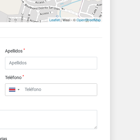
Leaflet
| Wasi - ©
OpenStreetMap
*
Apellidos
*
Teléfono
▼
arias