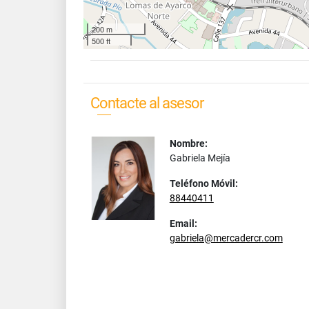
200 m
500 ft
Contacte al asesor
Nombre:
Gabriela Mejía
Teléfono Móvil:
88440411
Email:
gabriela@mercadercr.com