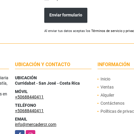
Enviar formulario
Al enviar tus datos aceptas los
Términos de servicio y priva
UBICACIÓN Y CONTACTO
INFORMACIÓN
iaria
UBICACIÓN
Inicio
atía,
Curridabat - San José - Costa Rica
Ventas
MÓVIL
s en
Alquiler
+50688440411
Contáctenos
TELÉFONO
+50688440411
Políticas de priva
EMAIL
info@mercadercr.com
Facebook
Instagram