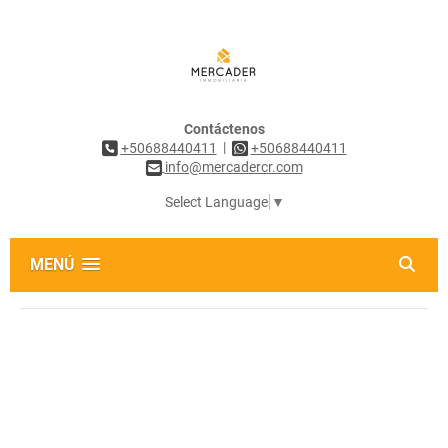
Contáctenos
|
+50688440411
+50688440411
info@mercadercr.com
Select Language
▼
MENÚ