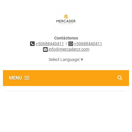
Contáctenos
|
+50688440411
+50688440411
info@mercadercr.com
Select Language
▼
MENÚ