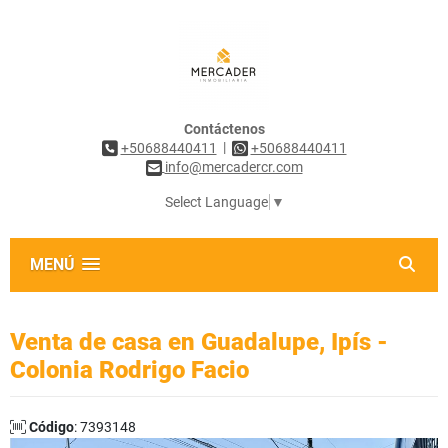
Contáctenos
|
+50688440411
+50688440411
info@mercadercr.com
Select Language
▼
MENÚ
Venta de casa en Guadalupe, Ipís -
Colonia Rodrigo Facio
Código
: 7393148