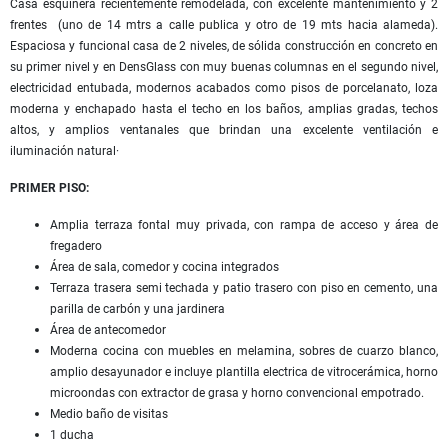
Casa esquinera recientemente remodelada, con excelente mantenimiento y 2
frentes (uno de 14 mtrs a calle publica y otro de 19 mts hacia alameda).
Espaciosa y funcional casa de 2 niveles,
de sólida construcción en concreto en
su primer nivel y en DensGlass con muy buenas columnas en el segundo nivel,
electricidad entubada,
modernos acabados como pisos de porcelanato, loza
moderna y enchapado hasta el techo en los baños, amplias gradas, techos
altos, y amplios ventanales que brindan una excelente ventilación e
iluminación natural·
PRIMER PISO:
Amplia terraza fontal muy privada, con rampa de acceso y área de
fregadero
Área de sala, comedor y cocina integrados
Terraza trasera semi techada y patio trasero con piso en cemento, una
parilla de carbón y una jardinera
Área de antecomedor
Moderna cocina con muebles en melamina, sobres de cuarzo blanco,
amplio desayunador e incluye plantilla electrica de vitrocerámica, horno
microondas con extractor de grasa y horno convencional empotrado.
Medio baño de visitas
1 ducha