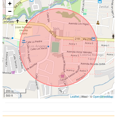
+
−
200 m
500 ft
Leaflet
| Wasi - ©
OpenStreetMap