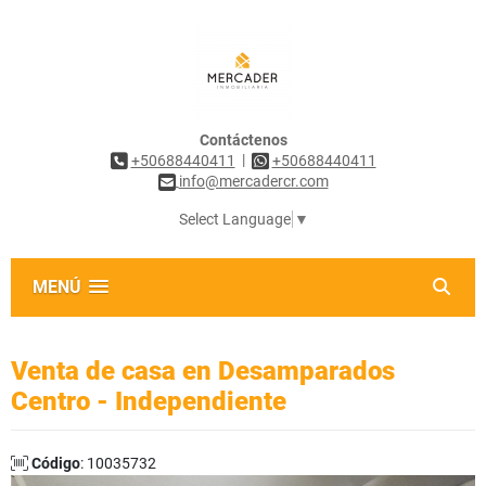
Contáctenos
|
+50688440411
+50688440411
info@mercadercr.com
Select Language
▼
MENÚ
Venta de casa en Desamparados
Centro - Independiente
Código
: 10035732