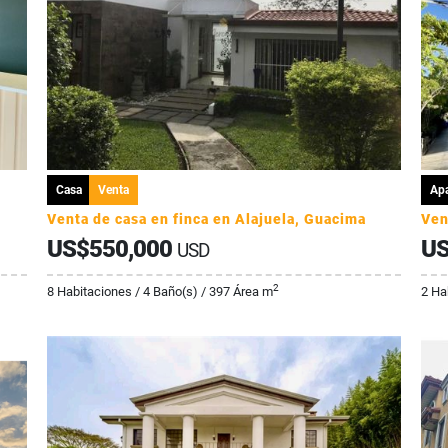
Casa
Venta
Ap
Venta de casa en finca en Alajuela, Guacima
US$550,000
US
USD
2
8 Habitaciones / 4 Baño(s) / 397 Área m
2 Ha