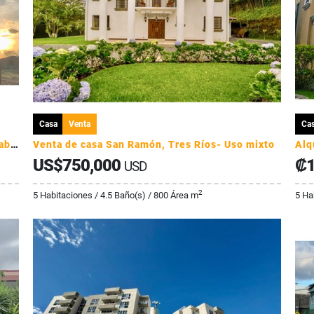
Casa
Venta
Ca
Alquiler Apartamento Torre Nova Flats, Guayabos - Curridabat
Venta de casa San Ramón, Tres Ríos- Uso mixto
US$750,000
₡1
USD
2
5 Habitaciones / 4.5 Baño(s) / 800 Área m
5 Ha