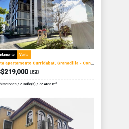
artamento
Venta
Venta apartamento Curridabat, Granadilla - Condominio Golfside
$219,000
USD
2
bitaciones / 2 Baño(s) / 72 Área m