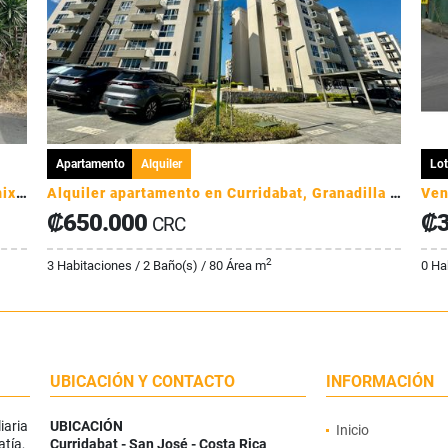
Apartamento
Alquiler
Lot
Venta de lote en Escazú, San Antonio - Uso mixto
Alquiler apartamento en Curridabat, Granadilla - Condominio Monte Alto
₡650.000
₡3
CRC
2
3 Habitaciones / 2 Baño(s) / 80 Área m
0 Ha
UBICACIÓN Y CONTACTO
INFORMACIÓN
iaria
UBICACIÓN
Inicio
atía,
Curridabat - San José - Costa Rica