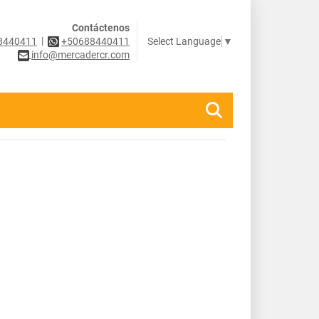
Contáctenos
|
Select Language
▼
8440411
+50688440411
info@mercadercr.com