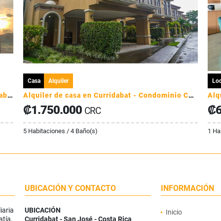
Casa
Alquiler
Loc
Alquiler Apartamento Torre Nova Flats, Guayabos - Curridabat
Alquiler de casa en Curridabat - Condominio Colinas de Montealegre
Alq
₡1.750.000
₡6
CRC
5 Habitaciones / 4 Baño(s)
1 Ha
UBICACIÓN Y CONTACTO
INFORMACIÓN
iaria
UBICACIÓN
Inicio
atía,
Curridabat - San José - Costa Rica