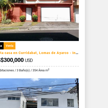
sa
Venta
Venta casa en Curridabat, Lomas de Ayarco - Independiente
$300,000
USD
2
bitaciones / 3 Baño(s) / 354 Área m