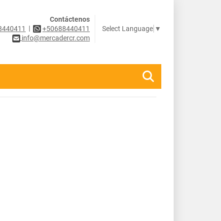
Contáctenos
|
Select Language
▼
8440411
+50688440411
info@mercadercr.com