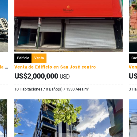
Edificio
Venta
Ca
Alquiler apartamento en Curridabat, Granadilla - Condominio Monte Alto
Venta de Edificio en San José centro
US$2,000,000
US
USD
2
10 Habitaciones / 0 Baño(s) / 1330 Área m
3 Ha