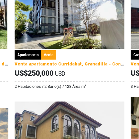
Apartamento
Venta
Ca
Venta de casa comercial en Heredia, Llorente de Flores - Uso mixto
Venta apartamento Curridabat, Granadilla - Condominio Golfside
US$250,000
US
USD
2
2 Habitaciones / 2 Baño(s) / 128 Área m
3 Ha