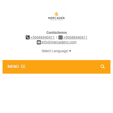
Contáctenos
|
+50688440411
+50688440411
info@mercadercr.com
Select Language
▼
MENÚ